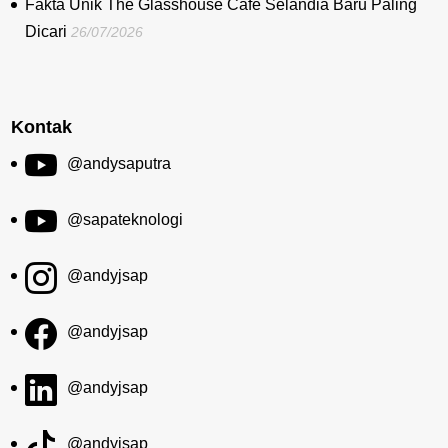
Fakta Unik The Glasshouse Cafe Selandia Baru Paling
Dicari
26/07/2026
Kontak
@andysaputra
@sapateknologi
@andyjsap
@andyjsap
@andyjsap
@andyjsap