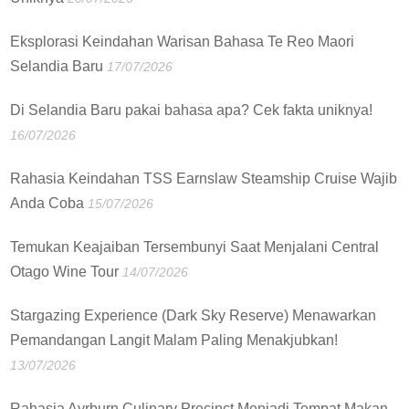
Eksplorasi Keindahan Warisan Bahasa Te Reo Maori
Selandia Baru
17/07/2026
Di Selandia Baru pakai bahasa apa? Cek fakta uniknya!
16/07/2026
Rahasia Keindahan TSS Earnslaw Steamship Cruise Wajib
Anda Coba
15/07/2026
Temukan Keajaiban Tersembunyi Saat Menjalani Central
Otago Wine Tour
14/07/2026
Stargazing Experience (Dark Sky Reserve) Menawarkan
Pemandangan Langit Malam Paling Menakjubkan!
13/07/2026
Rahasia Ayrburn Culinary Precinct Menjadi Tempat Makan