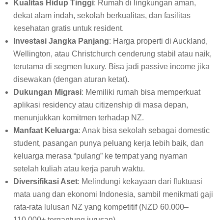
Kualitas Hidup Tinggi
: Rumah di lingkungan aman,
dekat alam indah, sekolah berkualitas, dan fasilitas
kesehatan gratis untuk resident.
Investasi Jangka Panjang
: Harga properti di Auckland,
Wellington, atau Christchurch cenderung stabil atau naik,
terutama di segmen luxury. Bisa jadi passive income jika
disewakan (dengan aturan ketat).
Dukungan Migrasi
: Memiliki rumah bisa memperkuat
aplikasi residency atau citizenship di masa depan,
menunjukkan komitmen terhadap NZ.
Manfaat Keluarga
: Anak bisa sekolah sebagai domestic
student, pasangan punya peluang kerja lebih baik, dan
keluarga merasa “pulang” ke tempat yang nyaman
setelah kuliah atau kerja paruh waktu.
Diversifikasi Aset
: Melindungi kekayaan dari fluktuasi
mata uang dan ekonomi Indonesia, sambil menikmati gaji
rata-rata lulusan NZ yang kompetitif (NZD 60.000–
110.000+ tergantung jurusan).