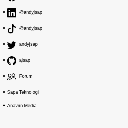
@andyjsap
@andyjsap
andyjsap
ajsap
Forum
Sapa Teknologi
Anavrin Media