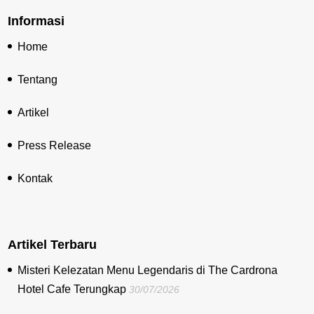
Informasi
Home
Tentang
Artikel
Press Release
Kontak
Artikel Terbaru
Misteri Kelezatan Menu Legendaris di The Cardrona
Hotel Cafe Terungkap
30/07/2026