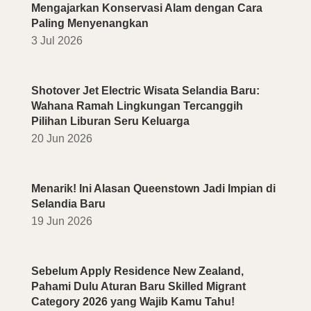
Mengajarkan Konservasi Alam dengan Cara
Paling Menyenangkan
3 Jul 2026
Shotover Jet Electric Wisata Selandia Baru:
Wahana Ramah Lingkungan Tercanggih
Pilihan Liburan Seru Keluarga
20 Jun 2026
Menarik! Ini Alasan Queenstown Jadi Impian di
Selandia Baru
19 Jun 2026
Sebelum Apply Residence New Zealand,
Pahami Dulu Aturan Baru Skilled Migrant
Category 2026 yang Wajib Kamu Tahu!