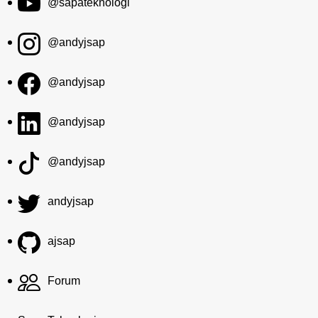
@sapateknologi
@andyjsap
@andyjsap
@andyjsap
@andyjsap
andyjsap
ajsap
Forum