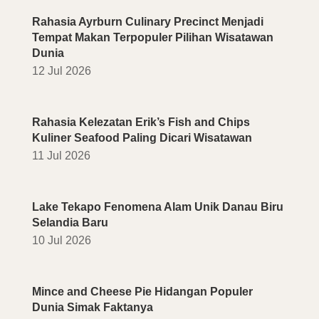
Rahasia Ayrburn Culinary Precinct Menjadi
Tempat Makan Terpopuler Pilihan Wisatawan
Dunia
12 Jul 2026
Rahasia Kelezatan Erik’s Fish and Chips
Kuliner Seafood Paling Dicari Wisatawan
11 Jul 2026
Lake Tekapo Fenomena Alam Unik Danau Biru
Selandia Baru
10 Jul 2026
Mince and Cheese Pie Hidangan Populer
Dunia Simak Faktanya