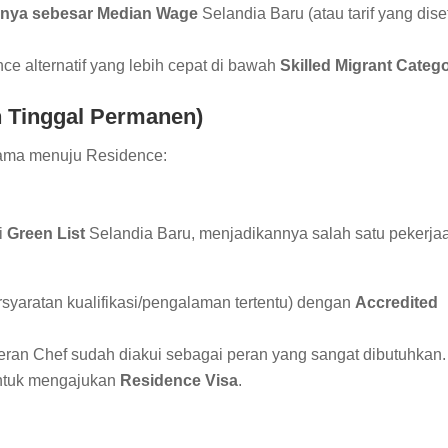
knya sebesar Median Wage
Selandia Baru (atau tarif yang dise
e alternatif yang lebih cepat di bawah
Skilled Migrant Categ
n Tinggal Permanen)
tama menuju Residence:
i
Green List
Selandia Baru, menjadikannya salah satu pekerja
rsyaratan kualifikasi/pengalaman tertentu) dengan
Accredited
eran Chef sudah diakui sebagai peran yang sangat dibutuhkan.
untuk mengajukan
Residence Visa
.