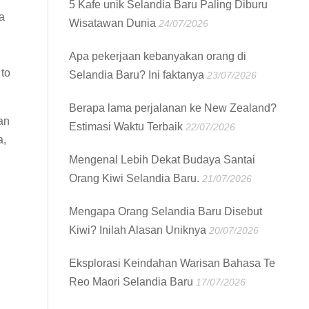
5 Kafe unik Selandia Baru Paling Diburu
a
Wisatawan Dunia
24/07/2026
Apa pekerjaan kebanyakan orang di
to
Selandia Baru? Ini faktanya
23/07/2026
Berapa lama perjalanan ke New Zealand?
an
Estimasi Waktu Terbaik
22/07/2026
a,
Mengenal Lebih Dekat Budaya Santai
Orang Kiwi Selandia Baru.
21/07/2026
Mengapa Orang Selandia Baru Disebut
Kiwi? Inilah Alasan Uniknya
20/07/2026
Eksplorasi Keindahan Warisan Bahasa Te
Reo Maori Selandia Baru
17/07/2026