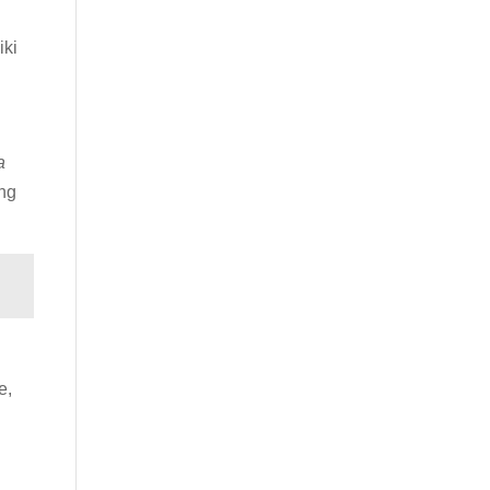
iki
a
ng
e,