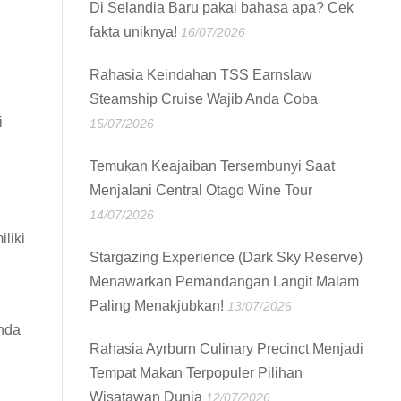
Di Selandia Baru pakai bahasa apa? Cek
fakta uniknya!
16/07/2026
Rahasia Keindahan TSS Earnslaw
Steamship Cruise Wajib Anda Coba
i
15/07/2026
Temukan Keajaiban Tersembunyi Saat
Menjalani Central Otago Wine Tour
14/07/2026
liki
Stargazing Experience (Dark Sky Reserve)
Menawarkan Pemandangan Langit Malam
Paling Menakjubkan!
13/07/2026
nda
Rahasia Ayrburn Culinary Precinct Menjadi
Tempat Makan Terpopuler Pilihan
Wisatawan Dunia
12/07/2026