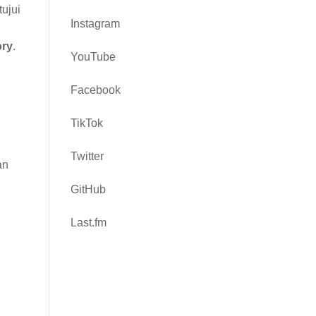
tujui
Instagram
ory
.
YouTube
Facebook
TikTok
Twitter
an
GitHub
Last.fm