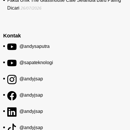
Fakta Unik The Glasshouse Cafe Selandia Baru Paling
Dicari
26/07/2026
Kontak
@andysaputra
@sapateknologi
@andyjsap
@andyjsap
@andyjsap
@andyjsap