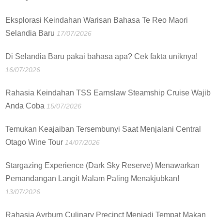
Eksplorasi Keindahan Warisan Bahasa Te Reo Maori
Selandia Baru
17/07/2026
Di Selandia Baru pakai bahasa apa? Cek fakta uniknya!
16/07/2026
Rahasia Keindahan TSS Earnslaw Steamship Cruise Wajib
Anda Coba
15/07/2026
Temukan Keajaiban Tersembunyi Saat Menjalani Central
Otago Wine Tour
14/07/2026
Stargazing Experience (Dark Sky Reserve) Menawarkan
Pemandangan Langit Malam Paling Menakjubkan!
13/07/2026
Rahasia Ayrburn Culinary Precinct Menjadi Tempat Makan