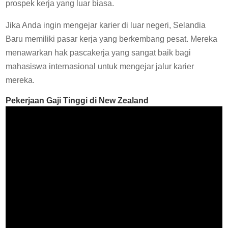
prospek kerja yang luar biasa.
Jika Anda ingin mengejar karier di luar negeri, Selandia
Baru memiliki pasar kerja yang berkembang pesat. Mereka
menawarkan hak pascakerja yang sangat baik bagi
mahasiswa internasional untuk mengejar jalur karier
mereka.
Pekerjaan
Gaji Tinggi
di
New Zealand