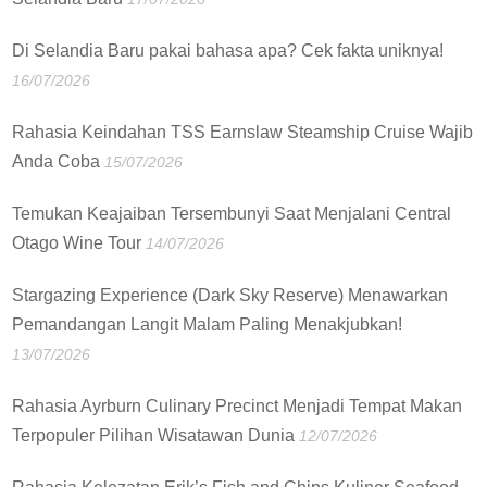
Di Selandia Baru pakai bahasa apa? Cek fakta uniknya!
16/07/2026
Rahasia Keindahan TSS Earnslaw Steamship Cruise Wajib
Anda Coba
15/07/2026
Temukan Keajaiban Tersembunyi Saat Menjalani Central
Otago Wine Tour
14/07/2026
Stargazing Experience (Dark Sky Reserve) Menawarkan
Pemandangan Langit Malam Paling Menakjubkan!
13/07/2026
Rahasia Ayrburn Culinary Precinct Menjadi Tempat Makan
Terpopuler Pilihan Wisatawan Dunia
12/07/2026