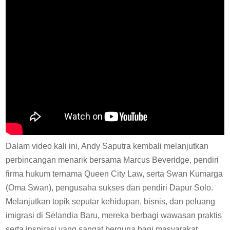
Dalam video kali ini, Andy Saputra kembali melanjutkan
perbincangan menarik bersama Marcus Beveridge, pendiri
firma hukum ternama Queen City Law, serta Swan Kumarga
(Oma Swan), pengusaha sukses dan pendiri Dapur Solo.
Melanjutkan topik seputar kehidupan, bisnis, dan peluang
imigrasi di Selandia Baru, mereka berbagi wawasan praktis
serta inspirasi yang sangat berguna bagi masyarakat