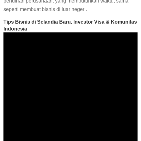
pendirian perusahaan, yang membutuhkan waktu, sama
seperti membuat bisnis di luar negeri.
Tips
Bisnis
di
Selandia Baru
, Investor Visa & Komunitas
Indonesia