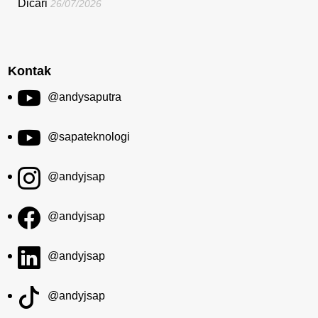
Dicari
26/07/2026
Kontak
@andysaputra
@sapateknologi
@andyjsap
@andyjsap
@andyjsap
@andyjsap