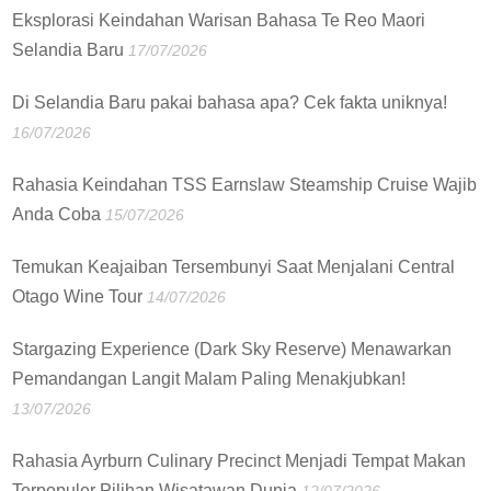
Eksplorasi Keindahan Warisan Bahasa Te Reo Maori
Selandia Baru
17/07/2026
Di Selandia Baru pakai bahasa apa? Cek fakta uniknya!
16/07/2026
Rahasia Keindahan TSS Earnslaw Steamship Cruise Wajib
Anda Coba
15/07/2026
Temukan Keajaiban Tersembunyi Saat Menjalani Central
Otago Wine Tour
14/07/2026
Stargazing Experience (Dark Sky Reserve) Menawarkan
Pemandangan Langit Malam Paling Menakjubkan!
13/07/2026
Rahasia Ayrburn Culinary Precinct Menjadi Tempat Makan
Terpopuler Pilihan Wisatawan Dunia