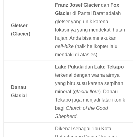
Franz Josef Glacier
dan
Fox
Glacier
di Pantai Barat adalah
gletser yang unik karena
Gletser
lokasinya yang mendekati hutan
(Glacier)
hujan. Anda bisa melakukan
heli-hike
(naik helikopter lalu
mendaki di atas es).
Lake Pukaki
dan
Lake Tekapo
terkenal dengan warna airnya
yang biru susu karena serpihan
Danau
mineral (
glacial flour
). Danau
Glasial
Tekapo juga menjadi latar ikonik
bagi
Church of the Good
Shepherd
.
Dikenal sebagai “Ibu Kota
Petualangan Dunia,” kota ini