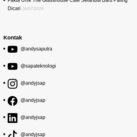
Fakta Unik The Glasshouse Cafe Selandia Baru Paling
Dicari
26/07/2026
Kontak
@andysaputra
@sapateknologi
@andyjsap
@andyjsap
@andyjsap
@andyjsap