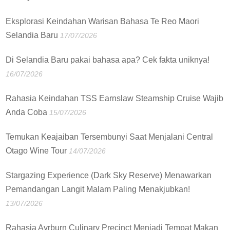
Eksplorasi Keindahan Warisan Bahasa Te Reo Maori
Selandia Baru
17/07/2026
Di Selandia Baru pakai bahasa apa? Cek fakta uniknya!
16/07/2026
Rahasia Keindahan TSS Earnslaw Steamship Cruise Wajib
Anda Coba
15/07/2026
Temukan Keajaiban Tersembunyi Saat Menjalani Central
Otago Wine Tour
14/07/2026
Stargazing Experience (Dark Sky Reserve) Menawarkan
Pemandangan Langit Malam Paling Menakjubkan!
13/07/2026
Rahasia Ayrburn Culinary Precinct Menjadi Tempat Makan