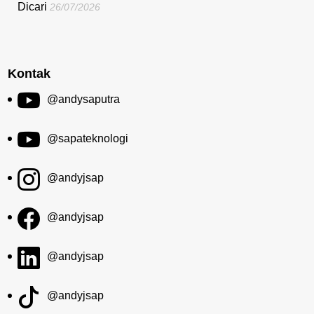
Dicari
26/07/2026
Kontak
@andysaputra
@sapateknologi
@andyjsap
@andyjsap
@andyjsap
@andyjsap