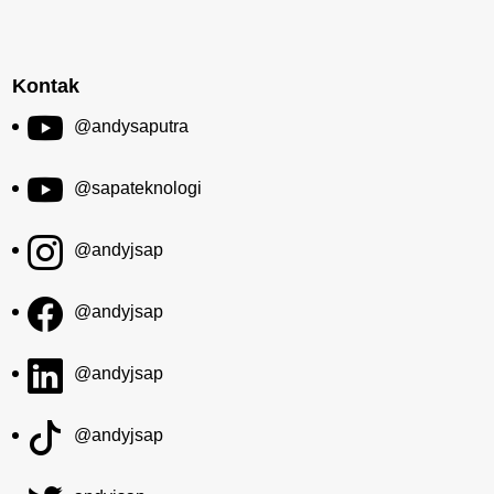
Kontak
@andysaputra
@sapateknologi
@andyjsap
@andyjsap
@andyjsap
@andyjsap