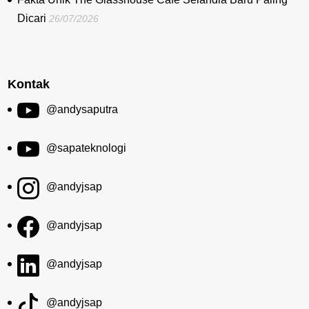
Dicari
26/07/2026
Kontak
@andysaputra
@sapateknologi
@andyjsap
@andyjsap
@andyjsap
@andyjsap