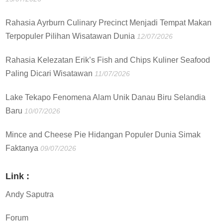
Rahasia Ayrburn Culinary Precinct Menjadi Tempat Makan
Terpopuler Pilihan Wisatawan Dunia
12/07/2026
Rahasia Kelezatan Erik’s Fish and Chips Kuliner Seafood
Paling Dicari Wisatawan
11/07/2026
Lake Tekapo Fenomena Alam Unik Danau Biru Selandia
Baru
10/07/2026
Mince and Cheese Pie Hidangan Populer Dunia Simak
Faktanya
09/07/2026
Link :
Andy Saputra
Forum