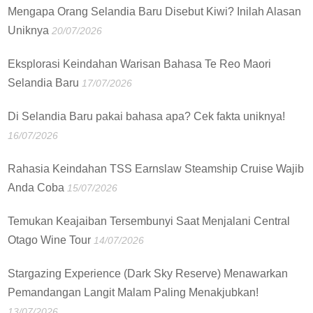
Mengapa Orang Selandia Baru Disebut Kiwi? Inilah Alasan
Uniknya
20/07/2026
Eksplorasi Keindahan Warisan Bahasa Te Reo Maori
Selandia Baru
17/07/2026
Di Selandia Baru pakai bahasa apa? Cek fakta uniknya!
16/07/2026
Rahasia Keindahan TSS Earnslaw Steamship Cruise Wajib
Anda Coba
15/07/2026
Temukan Keajaiban Tersembunyi Saat Menjalani Central
Otago Wine Tour
14/07/2026
Stargazing Experience (Dark Sky Reserve) Menawarkan
Pemandangan Langit Malam Paling Menakjubkan!
13/07/2026