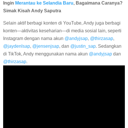
Ingin
Merantau ke Selandia Baru
, Bagaimana Caranya?
Simak Kisah Andy Saputra
Selain aktif berbagi konten di YouTube, Andy juga berbagi
konten—aktivitas keseharian—di media sosial lain, seperti
Instagram dengan nama akun
@andyjsap
,
@thirzasap
,
@jaydenlsap
,
@jensenjsap
, dan
@justin_sap
. Sedangkan
di TikTok, Andy menggunakan nama akun
@andyjsap
dan
@thirzasap
.