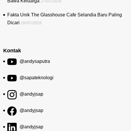
Bawa Keluarga
27/07/2026
Fakta Unik The Glasshouse Cafe Selandia Baru Paling
Dicari
26/07/2026
Kontak
@andysaputra
@sapateknologi
@andyjsap
@andyjsap
@andyjsap