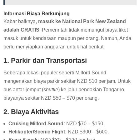
Informasi Biaya Berkunjung
Kabar baiknya,
masuk ke National Park New Zealand
adalah GRATIS
. Pemerintah tidak memungut biaya tiket
masuk untuk kendaraan maupun per orang. Namun, Anda
perlu menyiapkan anggaran untuk hal berikut:
1. Parkir dan Transportasi
Beberapa lokasi populer seperti Milford Sound
mengenakan biaya parkir sekitar NZD $10 per jam. Untuk
bus antar-jemput (
shuttle
) ke jalur pendakian Tongariro,
biayanya sekitar NZD $50 – $70 per orang.
2. Biaya Aktivitas
Cruising Milford Sound:
NZD $70 – $150.
Helikopter/Scenic Flight:
NZD $300 – $600.
Sewa Kayak:
NZD $80 – $120 per hari.