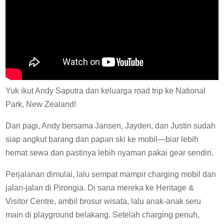
Yuk ikut Andy Saputra dan keluarga road trip ke National
Park, New Zealand!
Dari pagi, Andy bersama Jansen, Jayden, dan Justin sudah
siap angkut barang dan papan ski ke mobil—biar lebih
hemat sewa dan pastinya lebih nyaman pakai gear sendiri.
Perjalanan dimulai, lalu sempat mampir charging mobil dan
jalan-jalan di Pirongia. Di sana mereka ke Heritage &
Visitor Centre, ambil brosur wisata, lalu anak-anak seru
main di playground belakang. Setelah charging penuh,