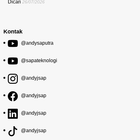
Dicari
26/07/2026
Kontak
@andysaputra
@sapateknologi
@andyjsap
@andyjsap
@andyjsap
@andyjsap