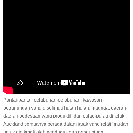
Pantai-pantai, pelabuhan-pelabuhan, kawasan
pegunungan yang diselimuti hutan hujan, maunga, daerah-
daerah pedesaan yang produktif, dan pulau-pulau di teluk
Auckland semuanya berada dalam jarak yang relatif mudah
untuk dinikmati oleh penduduk dan pengunjung.