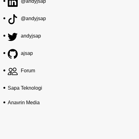
@andyjsap
@andyjsap
andyjsap
ajsap
Forum
Sapa Teknologi
Anavrin Media