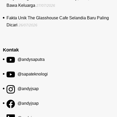
Bawa Keluarga
27/07/2026
Fakta Unik The Glasshouse Cafe Selandia Baru Paling
Dicari
26/07/2026
Kontak
@andysaputra
@sapateknologi
@andyjsap
@andyjsap