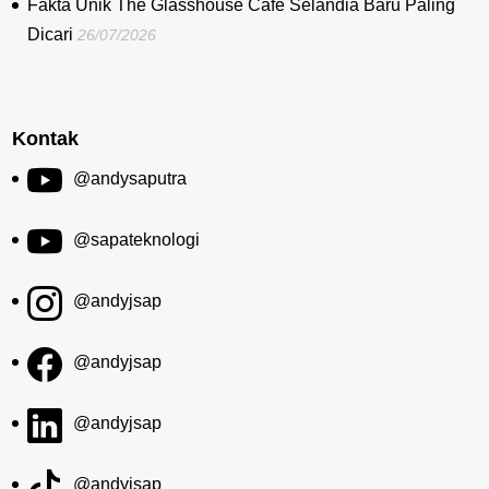
Fakta Unik The Glasshouse Cafe Selandia Baru Paling
Dicari
26/07/2026
Kontak
@andysaputra
@sapateknologi
@andyjsap
@andyjsap
@andyjsap
@andyjsap