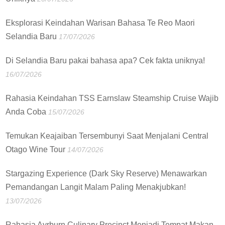
Eksplorasi Keindahan Warisan Bahasa Te Reo Maori
Selandia Baru
17/07/2026
Di Selandia Baru pakai bahasa apa? Cek fakta uniknya!
16/07/2026
Rahasia Keindahan TSS Earnslaw Steamship Cruise Wajib
Anda Coba
15/07/2026
Temukan Keajaiban Tersembunyi Saat Menjalani Central
Otago Wine Tour
14/07/2026
Stargazing Experience (Dark Sky Reserve) Menawarkan
Pemandangan Langit Malam Paling Menakjubkan!
13/07/2026
Rahasia Ayrburn Culinary Precinct Menjadi Tempat Makan