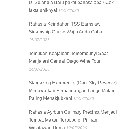
Di Selandia Baru pakai bahasa apa? Cek
fakta uniknya!
16/07/2026
Rahasia Keindahan TSS Earnslaw
Steamship Cruise Wajib Anda Coba
15/07/2026
Temukan Keajaiban Tersembunyi Saat
Menjalani Central Otago Wine Tour
14/07/2026
Stargazing Experience (Dark Sky Reserve)
Menawarkan Pemandangan Langit Malam
Paling Menakjubkan!
13/07/2026
Rahasia Ayrburn Culinary Precinct Menjadi
Tempat Makan Terpopuler Pilihan
Wisatawan Dunia
12/07/2026