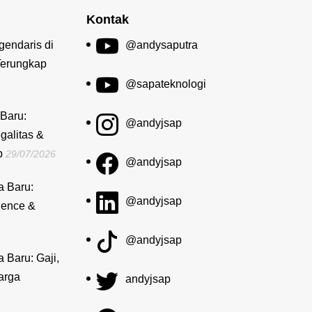
Kontak
gendaris di
@andysaputra
Terungkap
@sapateknologi
Baru:
@andyjsap
galitas &
b
29/07/2026
@andyjsap
a Baru:
@andyjsap
dence &
@andyjsap
a Baru: Gaji,
arga
andyjsap