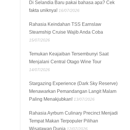
Di Selandia Baru pakai bahasa apa? Cek
fakta uniknya!
16/07/2026
Rahasia Keindahan TSS Earnslaw
Steamship Cruise Wajib Anda Coba
15/07/2026
Temukan Keajaiban Tersembunyi Saat
Menjalani Central Otago Wine Tour
14/07/2026
Stargazing Experience (Dark Sky Reserve)
Menawarkan Pemandangan Langit Malam
Paling Menakjubkan!
13/07/2026
Rahasia Ayrburn Culinary Precinct Menjadi
Tempat Makan Terpopuler Pilihan
Wisatawan Dunia
12/07/2026