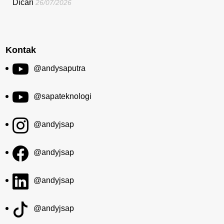
Dicari
26/07/2026
Kontak
@andysaputra
@sapateknologi
@andyjsap
@andyjsap
@andyjsap
@andyjsap