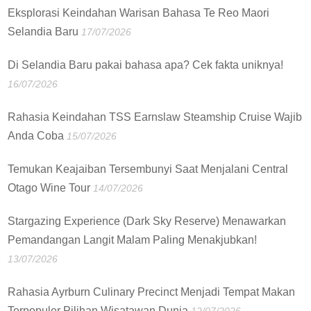
Eksplorasi Keindahan Warisan Bahasa Te Reo Maori
Selandia Baru
17/07/2026
Di Selandia Baru pakai bahasa apa? Cek fakta uniknya!
16/07/2026
Rahasia Keindahan TSS Earnslaw Steamship Cruise Wajib
Anda Coba
15/07/2026
Temukan Keajaiban Tersembunyi Saat Menjalani Central
Otago Wine Tour
14/07/2026
Stargazing Experience (Dark Sky Reserve) Menawarkan
Pemandangan Langit Malam Paling Menakjubkan!
13/07/2026
Rahasia Ayrburn Culinary Precinct Menjadi Tempat Makan
Terpopuler Pilihan Wisatawan Dunia