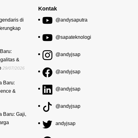
Kontak
gendaris di
@andysaputra
Terungkap
@sapateknologi
Baru:
@andyjsap
galitas &
b
29/07/2026
@andyjsap
a Baru:
@andyjsap
dence &
@andyjsap
a Baru: Gaji,
arga
andyjsap