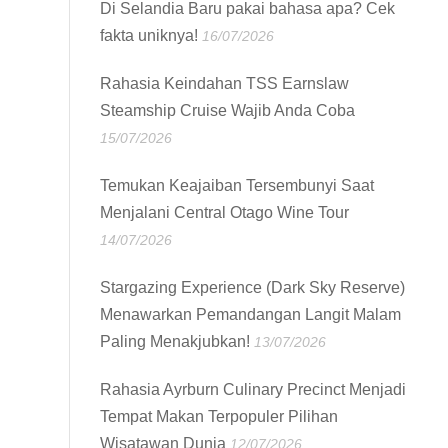
Di Selandia Baru pakai bahasa apa? Cek
fakta uniknya!
16/07/2026
Rahasia Keindahan TSS Earnslaw
Steamship Cruise Wajib Anda Coba
15/07/2026
Temukan Keajaiban Tersembunyi Saat
Menjalani Central Otago Wine Tour
14/07/2026
Stargazing Experience (Dark Sky Reserve)
Menawarkan Pemandangan Langit Malam
Paling Menakjubkan!
13/07/2026
Rahasia Ayrburn Culinary Precinct Menjadi
Tempat Makan Terpopuler Pilihan
Wisatawan Dunia
12/07/2026