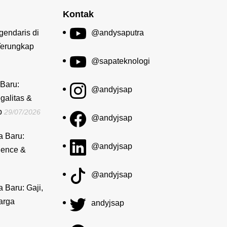
Kontak
gendaris di
@andysaputra
Terungkap
@sapateknologi
Baru:
@andyjsap
galitas &
b
29/07/2026
@andyjsap
a Baru:
@andyjsap
dence &
@andyjsap
a Baru: Gaji,
arga
andyjsap