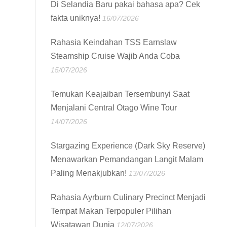
Di Selandia Baru pakai bahasa apa? Cek
fakta uniknya!
16/07/2026
Rahasia Keindahan TSS Earnslaw
Steamship Cruise Wajib Anda Coba
15/07/2026
Temukan Keajaiban Tersembunyi Saat
Menjalani Central Otago Wine Tour
14/07/2026
Stargazing Experience (Dark Sky Reserve)
Menawarkan Pemandangan Langit Malam
Paling Menakjubkan!
13/07/2026
Rahasia Ayrburn Culinary Precinct Menjadi
Tempat Makan Terpopuler Pilihan
Wisatawan Dunia
12/07/2026