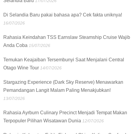
Selandia Baru
17/07/2026
Di Selandia Baru pakai bahasa apa? Cek fakta uniknya!
16/07/2026
Rahasia Keindahan TSS Earnslaw Steamship Cruise Wajib
Anda Coba
15/07/2026
Temukan Keajaiban Tersembunyi Saat Menjalani Central
Otago Wine Tour
14/07/2026
Stargazing Experience (Dark Sky Reserve) Menawarkan
Pemandangan Langit Malam Paling Menakjubkan!
13/07/2026
Rahasia Ayrburn Culinary Precinct Menjadi Tempat Makan
Terpopuler Pilihan Wisatawan Dunia
12/07/2026