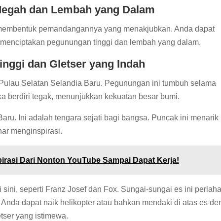
 Megah dan Lembah yang Dalam
 ini membentuk pemandangannya yang menakjubkan. Anda dapat
 Ini menciptakan pegunungan tinggi dan lembah yang dalam.
nggi dan Gletser yang Indah
ulau Selatan Selandia Baru. Pegunungan ini tumbuh selama
a berdiri tegak, menunjukkan kekuatan besar bumi.
 Baru. Ini adalah tengara sejati bagi bangsa. Puncak ini menarik
ar menginspirasi.
spirasi Dari Nonton YouTube Sampai Dapat Kerja!
ni, seperti Franz Josef dan Fox. Sungai-sungai es ini perlah
 Anda dapat naik helikopter atau bahkan mendaki di atas es d
ser yang istimewa.