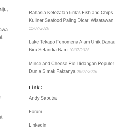
lju,
Rahasia Kelezatan Erik’s Fish and Chips
Kuliner Seafood Paling Dicari Wisatawan
11/07/2026
bawa
l.
Lake Tekapo Fenomena Alam Unik Danau
Biru Selandia Baru
10/07/2026
Mince and Cheese Pie Hidangan Populer
Dunia Simak Faktanya
09/07/2026
Link :
n
Andy Saputra
Forum
ut
LinkedIn