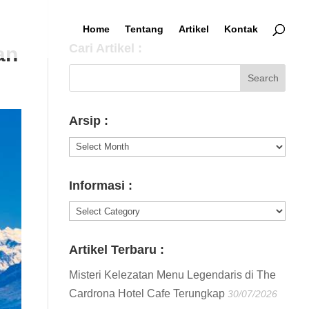
Home
Tentang
Artikel
Kontak
Cari Artikel :
an
Arsip :
Arsip
:
Informasi :
Informasi
:
Artikel Terbaru :
Misteri Kelezatan Menu Legendaris di The
Cardrona Hotel Cafe Terungkap
30/07/2026