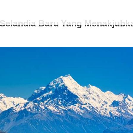
 Selandia Baru Yang Menakjubk