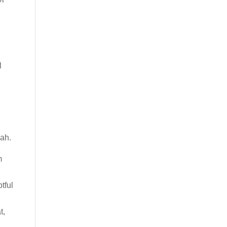
l
ah.
m
tful
t,