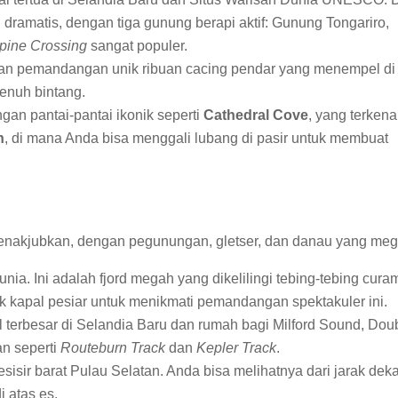
 dramatis, dengan tiga gunung berapi aktif: Gunung Tongariro,
lpine Crossing
sangat populer.
gan pemandangan unik ribuan cacing pendar yang menempel di
penuh bintang.
gan pantai-pantai ikonik seperti
Cathedral Cove
, yang terkena
h
, di mana Anda bisa menggali lubang di pasir untuk membuat
menakjubkan, dengan pegunungan, gletser, dan danau yang meg
nia. Ini adalah fjord megah yang dikelilingi tebing-tebing cura
ik kapal pesiar untuk menikmati pemandangan spektakuler ini.
terbesar di Selandia Baru dan rumah bagi Milford Sound, Doub
n seperti
Routeburn Track
dan
Kepler Track
.
esisir barat Pulau Selatan. Anda bisa melihatnya dari jarak deka
i atas es.