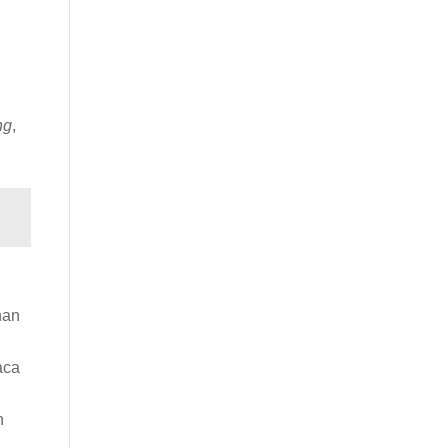
ng
,
han
aca
n