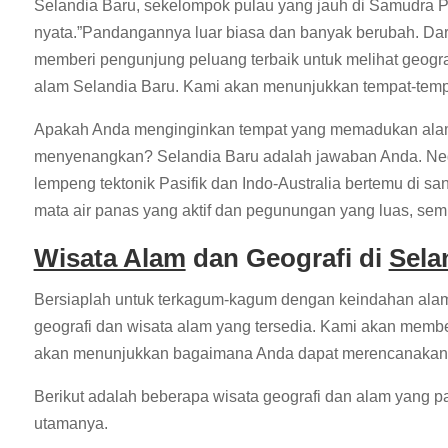
Selandia Baru, sekelompok pulau yang jauh di Samudra Pasi
nyata.”Pandangannya luar biasa dan banyak berubah. Dari
memberi pengunjung peluang terbaik untuk melihat geogra
alam Selandia Baru. Kami akan menunjukkan tempat-tempat
Apakah Anda menginginkan tempat yang memadukan alam 
menyenangkan? Selandia Baru adalah jawaban Anda. Negar
lempeng tektonik Pasifik dan Indo-Australia bertemu di s
mata air panas yang aktif dan pegunungan yang luas, se
Wisata Alam
dan Geografi di
Sela
Bersiaplah untuk terkagum-kagum dengan keindahan alam Se
geografi dan wisata alam yang tersedia. Kami akan membe
akan menunjukkan bagaimana Anda dapat merencanakan p
Berikut adalah beberapa wisata geografi dan alam yang pa
utamanya.