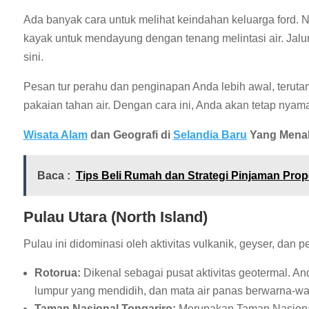
Ada banyak cara untuk melihat keindahan keluarga ford.
kayak untuk mendayung dengan tenang melintasi air. Jalur p
sini.
Pesan tur perahu dan penginapan Anda lebih awal, terutam
pakaian tahan air. Dengan cara ini, Anda akan tetap n
Wisata Alam
dan Geografi di
Selandia Baru
Yang Mena
Baca :
Tips Beli Rumah dan Strategi Pinjaman Prope
Pulau Utara (North Island)
Pulau ini didominasi oleh aktivitas vulkanik, geyser, dan pe
Rotorua:
Dikenal sebagai pusat aktivitas geotermal. A
lumpur yang mendidih, dan mata air panas berwarna-war
Taman Nasional Tongariro:
Merupakan Taman Nasional