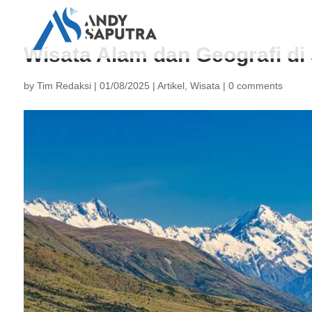
Wisata Alam dan Geografi di
by
Tim Redaksi
|
01/08/2025
|
Artikel
,
Wisata
|
0 comments