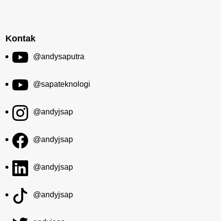
Kontak
@andysaputra
@sapateknologi
@andyjsap
@andyjsap
@andyjsap
@andyjsap