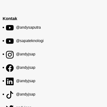
Kontak
@andysaputra
@sapateknologi
@andyjsap
@andyjsap
@andyjsap
@andyjsap