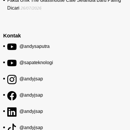
Fakta Unik The Glasshouse Cafe Selandia Baru Paling
Dicari
26/07/2026
Kontak
@andysaputra
@sapateknologi
@andyjsap
@andyjsap
@andyjsap
@andyjsap