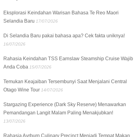
Eksplorasi Keindahan Warisan Bahasa Te Reo Maori
Selandia Baru
17/07/2026
Di Selandia Baru pakai bahasa apa? Cek fakta uniknya!
16/07/2026
Rahasia Keindahan TSS Earnslaw Steamship Cruise Wajib
Anda Coba
15/07/2026
Temukan Keajaiban Tersembunyi Saat Menjalani Central
Otago Wine Tour
14/07/2026
Stargazing Experience (Dark Sky Reserve) Menawarkan
Pemandangan Langit Malam Paling Menakjubkan!
13/07/2026
Rahasia Ayrburn Culinary Precinct Menjadi Tempat Makan