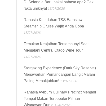
Di Selandia Baru pakai bahasa apa? Cek
fakta uniknya!
16/07/2026
Rahasia Keindahan TSS Earnslaw
Steamship Cruise Wajib Anda Coba
15/07/2026
Temukan Keajaiban Tersembunyi Saat
Menjalani Central Otago Wine Tour
14/07/2026
Stargazing Experience (Dark Sky Reserve)
Menawarkan Pemandangan Langit Malam
Paling Menakjubkan!
13/07/2026
Rahasia Ayrburn Culinary Precinct Menjadi
Tempat Makan Terpopuler Pilihan
Wisatawan Dunia
12/07/2026