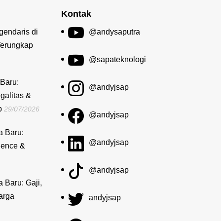
Kontak
gendaris di
@andysaputra
Terungkap
@sapateknologi
Baru:
@andyjsap
galitas &
b
29/07/2026
@andyjsap
a Baru:
@andyjsap
dence &
@andyjsap
a Baru: Gaji,
arga
andyjsap