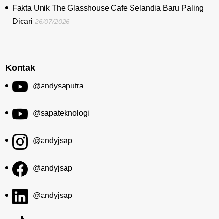
Fakta Unik The Glasshouse Cafe Selandia Baru Paling
Dicari
26/07/2026
Kontak
@andysaputra
@sapateknologi
@andyjsap
@andyjsap
@andyjsap