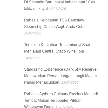
Di Selandia Baru pakai bahasa apa? Cek
fakta uniknya!
16/07/2026
Rahasia Keindahan TSS Earnslaw
Steamship Cruise Wajib Anda Coba
15/07/2026
Temukan Keajaiban Tersembunyi Saat
Menjalani Central Otago Wine Tour
14/07/2026
Stargazing Experience (Dark Sky Reserve)
Menawarkan Pemandangan Langit Malam
Paling Menakjubkan!
13/07/2026
Rahasia Ayrburn Culinary Precinct Menjadi
Tempat Makan Terpopuler Pilihan
Wisatawan Dunia
12/07/2026