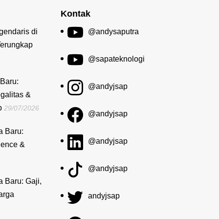
Kontak
gendaris di
@andysaputra
Terungkap
@sapateknologi
Baru:
@andyjsap
galitas &
b
29/07/2026
@andyjsap
a Baru:
@andyjsap
dence &
@andyjsap
a Baru: Gaji,
arga
andyjsap