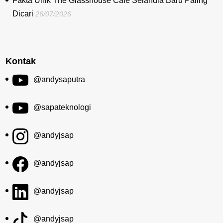
Fakta Unik The Glasshouse Cafe Selandia Baru Paling
Dicari
26/07/2026
Kontak
@andysaputra
@sapateknologi
@andyjsap
@andyjsap
@andyjsap
@andyjsap