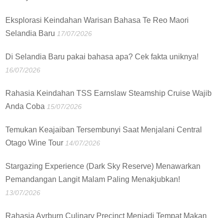
Eksplorasi Keindahan Warisan Bahasa Te Reo Maori
Selandia Baru
17/07/2026
Di Selandia Baru pakai bahasa apa? Cek fakta uniknya!
16/07/2026
Rahasia Keindahan TSS Earnslaw Steamship Cruise Wajib
Anda Coba
15/07/2026
Temukan Keajaiban Tersembunyi Saat Menjalani Central
Otago Wine Tour
14/07/2026
Stargazing Experience (Dark Sky Reserve) Menawarkan
Pemandangan Langit Malam Paling Menakjubkan!
13/07/2026
Rahasia Ayrburn Culinary Precinct Menjadi Tempat Makan