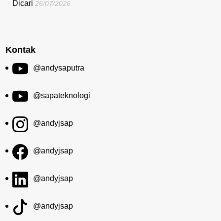
Dicari
26/07/2026
Kontak
@andysaputra
@sapateknologi
@andyjsap
@andyjsap
@andyjsap
@andyjsap