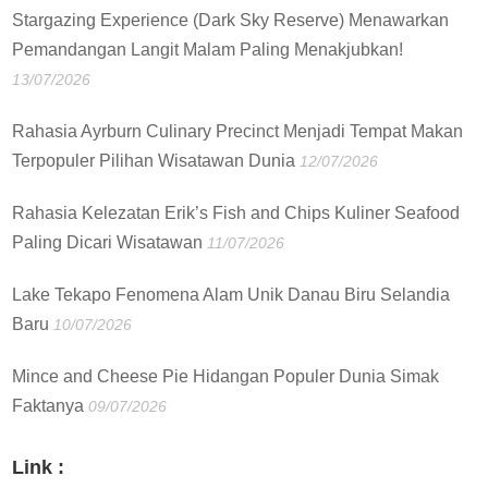
Stargazing Experience (Dark Sky Reserve) Menawarkan
Pemandangan Langit Malam Paling Menakjubkan!
13/07/2026
Rahasia Ayrburn Culinary Precinct Menjadi Tempat Makan
Terpopuler Pilihan Wisatawan Dunia
12/07/2026
Rahasia Kelezatan Erik’s Fish and Chips Kuliner Seafood
Paling Dicari Wisatawan
11/07/2026
Lake Tekapo Fenomena Alam Unik Danau Biru Selandia
Baru
10/07/2026
Mince and Cheese Pie Hidangan Populer Dunia Simak
Faktanya
09/07/2026
Link :