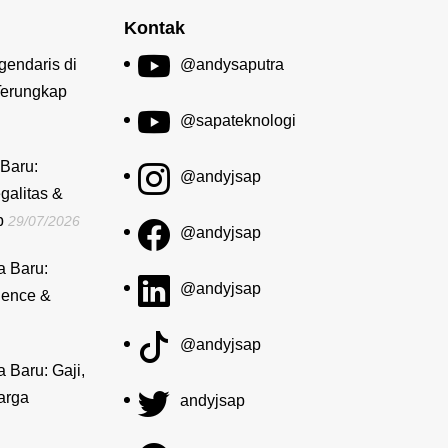
Kontak
gendaris di
@andysaputra
Terungkap
@sapateknologi
Baru:
@andyjsap
galitas &
b
29/07/2026
@andyjsap
a Baru:
@andyjsap
dence &
@andyjsap
a Baru: Gaji,
arga
andyjsap