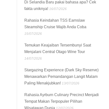
Di Selandia Baru pakai bahasa apa? Cek
fakta uniknya!
16/07/2026
Rahasia Keindahan TSS Earnslaw
Steamship Cruise Wajib Anda Coba
15/07/2026
Temukan Keajaiban Tersembunyi Saat
Menjalani Central Otago Wine Tour
14/07/2026
Stargazing Experience (Dark Sky Reserve)
Menawarkan Pemandangan Langit Malam
Paling Menakjubkan!
13/07/2026
Rahasia Ayrburn Culinary Precinct Menjadi
Tempat Makan Terpopuler Pilihan
Wisatawan Dunia
12/07/2026