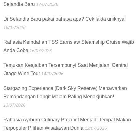
Selandia Baru
17/07/2026
Di Selandia Baru pakai bahasa apa? Cek fakta uniknya!
16/07/2026
Rahasia Keindahan TSS Earnslaw Steamship Cruise Wajib
Anda Coba
15/07/2026
Temukan Keajaiban Tersembunyi Saat Menjalani Central
Otago Wine Tour
14/07/2026
Stargazing Experience (Dark Sky Reserve) Menawarkan
Pemandangan Langit Malam Paling Menakjubkan!
13/07/2026
Rahasia Ayrburn Culinary Precinct Menjadi Tempat Makan
Terpopuler Pilihan Wisatawan Dunia
12/07/2026