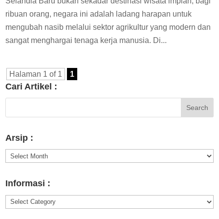
Selandia Baru bukan sekadar destinasi wisata impian; bagi
ribuan orang, negara ini adalah ladang harapan untuk
mengubah nasib melalui sektor agrikultur yang modern dan
sangat menghargai tenaga kerja manusia. Di...
Halaman 1 of 1
1
Cari Artikel :
Arsip :
Arsip
:
Informasi :
Informasi
: