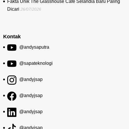
Fakta Unik The Glasshouse Cafe Selandia Baru Paling
Dicari
26/07/2026
Kontak
@andysaputra
@sapateknologi
@andyjsap
@andyjsap
@andyjsap
@andyjsap