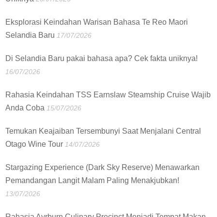
Eksplorasi Keindahan Warisan Bahasa Te Reo Maori
Selandia Baru
17/07/2026
Di Selandia Baru pakai bahasa apa? Cek fakta uniknya!
16/07/2026
Rahasia Keindahan TSS Earnslaw Steamship Cruise Wajib
Anda Coba
15/07/2026
Temukan Keajaiban Tersembunyi Saat Menjalani Central
Otago Wine Tour
14/07/2026
Stargazing Experience (Dark Sky Reserve) Menawarkan
Pemandangan Langit Malam Paling Menakjubkan!
13/07/2026
Rahasia Ayrburn Culinary Precinct Menjadi Tempat Makan