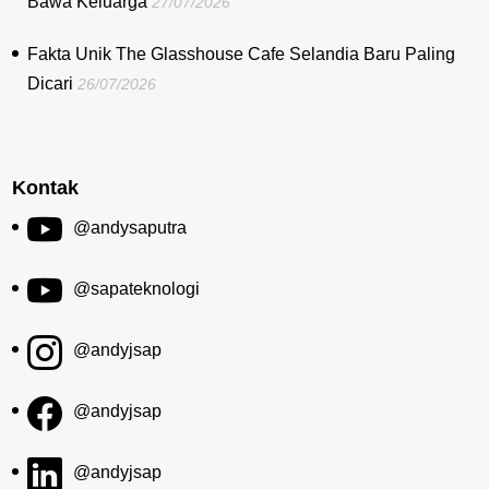
Bawa Keluarga
27/07/2026
Fakta Unik The Glasshouse Cafe Selandia Baru Paling
Dicari
26/07/2026
Kontak
@andysaputra
@sapateknologi
@andyjsap
@andyjsap
@andyjsap