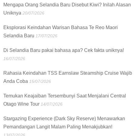
Mengapa Orang Selandia Baru Disebut Kiwi? Inilah Alasan
Uniknya
20/07/2026
Eksplorasi Keindahan Warisan Bahasa Te Reo Maori
Selandia Baru
17/07/2026
Di Selandia Baru pakai bahasa apa? Cek fakta uniknya!
16/07/2026
Rahasia Keindahan TSS Earnslaw Steamship Cruise Wajib
Anda Coba
15/07/2026
Temukan Keajaiban Tersembunyi Saat Menjalani Central
Otago Wine Tour
14/07/2026
Stargazing Experience (Dark Sky Reserve) Menawarkan
Pemandangan Langit Malam Paling Menakjubkan!
13/07/2026