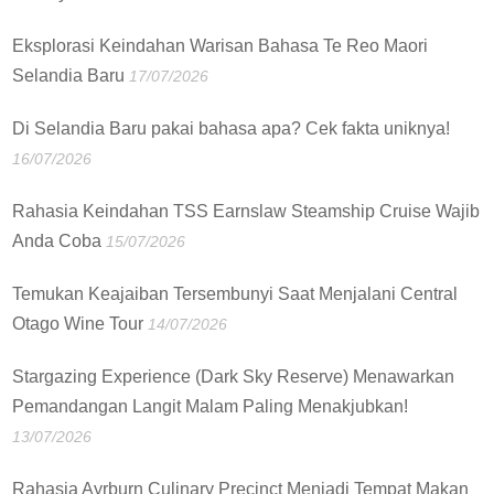
Eksplorasi Keindahan Warisan Bahasa Te Reo Maori
Selandia Baru
17/07/2026
Di Selandia Baru pakai bahasa apa? Cek fakta uniknya!
16/07/2026
Rahasia Keindahan TSS Earnslaw Steamship Cruise Wajib
Anda Coba
15/07/2026
Temukan Keajaiban Tersembunyi Saat Menjalani Central
Otago Wine Tour
14/07/2026
Stargazing Experience (Dark Sky Reserve) Menawarkan
Pemandangan Langit Malam Paling Menakjubkan!
13/07/2026
Rahasia Ayrburn Culinary Precinct Menjadi Tempat Makan