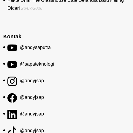
Fakta Unik The Glasshouse Cafe Selandia Baru Paling
Dicari
26/07/2026
Kontak
@andysaputra
@sapateknologi
@andyjsap
@andyjsap
@andyjsap
@andyjsap