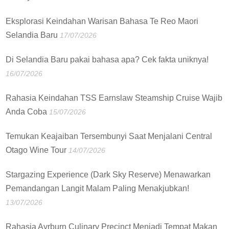
Eksplorasi Keindahan Warisan Bahasa Te Reo Maori
Selandia Baru
17/07/2026
Di Selandia Baru pakai bahasa apa? Cek fakta uniknya!
16/07/2026
Rahasia Keindahan TSS Earnslaw Steamship Cruise Wajib
Anda Coba
15/07/2026
Temukan Keajaiban Tersembunyi Saat Menjalani Central
Otago Wine Tour
14/07/2026
Stargazing Experience (Dark Sky Reserve) Menawarkan
Pemandangan Langit Malam Paling Menakjubkan!
13/07/2026
Rahasia Ayrburn Culinary Precinct Menjadi Tempat Makan