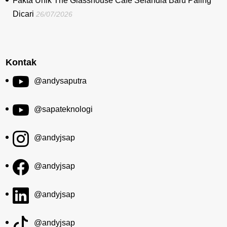
Fakta Unik The Glasshouse Cafe Selandia Baru Paling
Dicari
26/07/2026
Kontak
@andysaputra
@sapateknologi
@andyjsap
@andyjsap
@andyjsap
@andyjsap