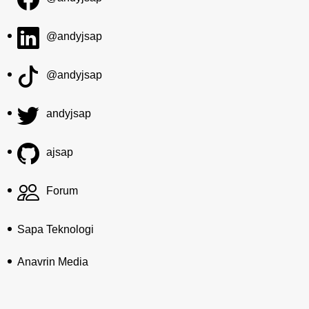
@andyjsap
@andyjsap
andyjsap
ajsap
Forum
Sapa Teknologi
Anavrin Media